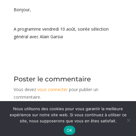
Bonjour,
A programme vendredi 10 août, soirée sélection
général avec Alain Garsia
Poster le commentaire
Vous devez
vous connecter
pour publier un
commentaire.
Nous utilisons des cookies pour vous garantir la meilleure
expérience sur notre site web. Si vous continuez à utiliser ce
site, nous supposerons que vous en êtes satisfait.
© 1936 - 2026 Association du GAPHE
-
Mentions
OK
légales
Réalisé par CeDeeV