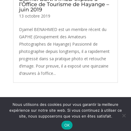
l’Office de Tourisme de Hayange –
juin 2019
13 octobre 2019
Djamel BENAHMED est un membre récent du
GAPHE (Groupement des Amateurs
Photographes de Hayange) Passionné de
photographie depuis longtemps, il a rapidement
progressé dans sa pratique photo et retouche
d’image. Pour preuve, il a exposé une quinzaine
d’œuvres à l’office...
Nous utilisons des cookies pour vous garantir la meilleure
expérience sur notre site web. Si vous continuez à utiliser ce
site, nous supposerons que vous en êtes satisfait.
© 1936 - 2026 Association du GAPHE
-
Mentions
OK
légales
Réalisé par CeDeeV