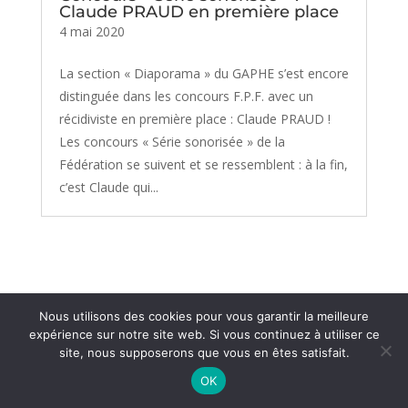
Claude PRAUD en première place
4 mai 2020
La section « Diaporama » du GAPHE s’est encore
distinguée dans les concours F.P.F. avec un
récidiviste en première place : Claude PRAUD !
Les concours « Série sonorisée » de la
Fédération se suivent et se ressemblent : à la fin,
c’est Claude qui...
Nous utilisons des cookies pour vous garantir la meilleure
© 1936 - 2026 Association du GAPHE
-
Mentions
expérience sur notre site web. Si vous continuez à utiliser ce
légales
Réalisé par CeDeeV
site, nous supposerons que vous en êtes satisfait.
OK