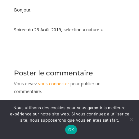
Bonjour,
Soirée du 23 Août 2019, sélection « nature »
Poster le commentaire
Vous devez
vous connecter
pour publier un
commentaire.
Nous utilisons des cookies pour vous garantir la meilleure
expérience sur notre site web. Si vous continuez à utiliser ce
© 1936 - 2026 Association du GAPHE
-
Mentions
site, nous supposerons que vous en êtes satisfait.
légales
Réalisé par CeDeeV
OK