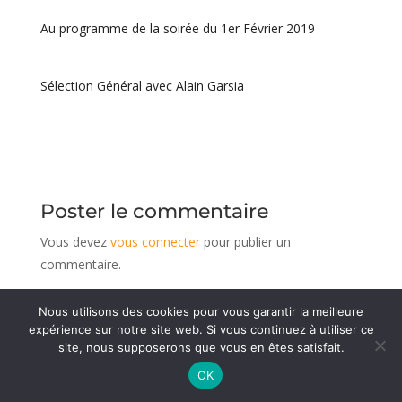
Au programme de la soirée du 1er Février 2019
Sélection Général avec Alain Garsia
Poster le commentaire
Vous devez
vous connecter
pour publier un
commentaire.
Nous utilisons des cookies pour vous garantir la meilleure
expérience sur notre site web. Si vous continuez à utiliser ce
© 1936 - 2026 Association du GAPHE
-
Mentions
site, nous supposerons que vous en êtes satisfait.
légales
Réalisé par CeDeeV
OK