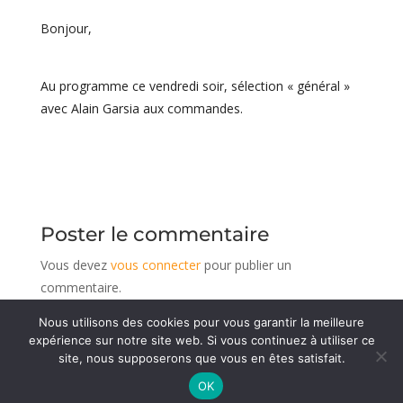
Bonjour,
Au programme ce vendredi soir, sélection « général »
avec Alain Garsia aux commandes.
Poster le commentaire
Vous devez
vous connecter
pour publier un
commentaire.
Nous utilisons des cookies pour vous garantir la meilleure
expérience sur notre site web. Si vous continuez à utiliser ce
site, nous supposerons que vous en êtes satisfait.
© 1936 - 2026 Association du GAPHE
-
Mentions
OK
légales
Réalisé par CeDeeV