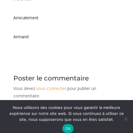
Amicalement
Armand
Poster le commentaire
Vous devez
vous connecter
pour publier un
commentaire.
Nous utilisons des cookies pour vous garantir la meilleure
expérience sur notre site web. Si vous continuez à utiliser ce
site, nous supposerons que vous en êtes satisfait.
© 1936 - 2026 Association du GAPHE
-
Mentions
OK
légales
Réalisé par CeDeeV