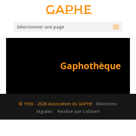
Gaphe
Sélectionner une page
Gaphothèque
© 1936 - 2026 Association du GAPHE
-
Mentions
légales
Réalisé par CeDeeV