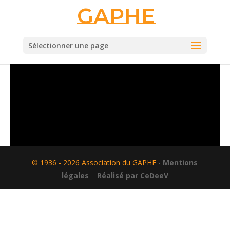
Gaphe
Sélectionner une page
© 1936 - 2026 Association du GAPHE
-
Mentions
légales
Réalisé par CeDeeV